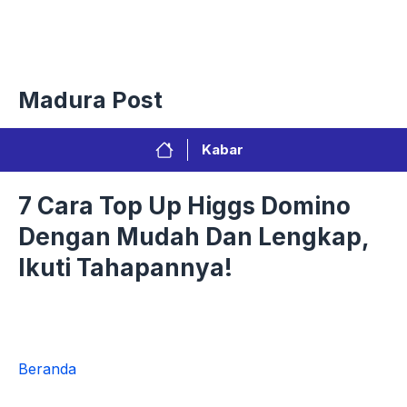
Langsung
Menu
ke
isi
Privacy Policy
Redaksi
Kontak
Pedoman Media Sibe
Madura Post
Kabar
7 Cara Top Up Higgs Domino
Dengan Mudah Dan Lengkap,
Ikuti Tahapannya!
Beranda