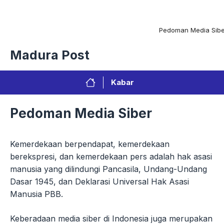
Langsung
Menu
ke
isi
Privacy Policy
Redaksi
Kontak
Pedoman Media Sibe
Madura Post
Kabar
Pedoman Media Siber
Kemerdekaan berpendapat, kemerdekaan
berekspresi, dan kemerdekaan pers adalah hak asasi
manusia yang dilindungi Pancasila, Undang-Undang
Dasar 1945, dan Deklarasi Universal Hak Asasi
Manusia PBB.
Keberadaan media siber di Indonesia juga merupakan