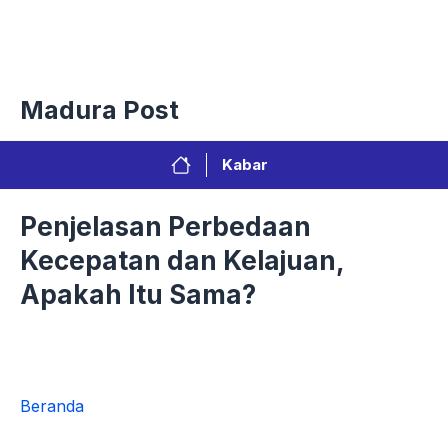
Langsung
Menu
ke
isi
Privacy Policy
Redaksi
Kontak
Pedoman Media Sibe
Madura Post
Kabar
Penjelasan Perbedaan
Kecepatan dan Kelajuan,
Apakah Itu Sama?
Beranda