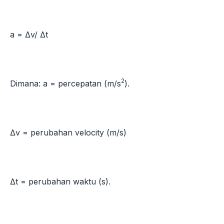
a = Δv/ Δt
2
Dimana: a = percepatan (m/s
).
Δv = perubahan velocity (m/s)
Δt = perubahan waktu (s).