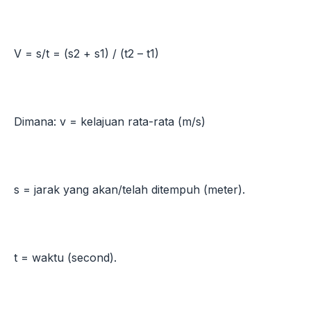
V = s/t = (s2 + s1) / (t2 – t1)
Dimana: v = kelajuan rata-rata (m/s)
s = jarak yang akan/telah ditempuh (meter).
t = waktu (second).