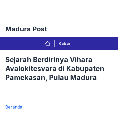
Langsung
Menu
ke
isi
Privacy Policy
Redaksi
Kontak
Pedoman Media Sibe
Madura Post
Kabar
Sejarah Berdirinya Vihara
Avalokitesvara di Kabupaten
Pamekasan, Pulau Madura
Beranda