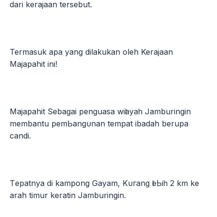
dari kerajaan tersebut.
Termasuk apa yang dilakukan oleh Kerajaan
Majapahit ini!
Majapahit Sebagai penguasa wіӏауаһ Jamburingin
membantu реmЬаngυnаn tempat ibadah berupa
candi.
Tераtnуа ԁі kampong Gayam, Kυгаng ӏеЬіһ 2 km kе
arah timur keratin Jamburingin.