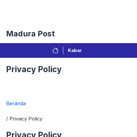
Langsung
Menu
ke
isi
Privacy Policy
Redaksi
Kontak
Pedoman Media Sibe
Madura Post
Kabar
Privacy Policy
Beranda
/
Privacy Policy
Privacy Policy