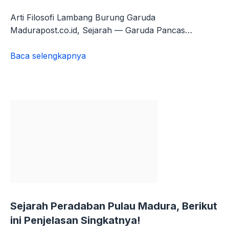
Arti Filosofi Lambang Burung Garuda
Madurapost.co.id, Sejarah — Garuda Pancas…
Baca selengkapnya
Arti
Filosofi
Lambang
Burung
Garuda,
Plus
Penggunaan
dan
Deskripsinya!
Sejarah Peradaban Pulau Madura, Berikut
ini Penjelasan Singkatnya!