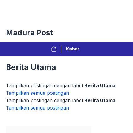
Langsung
Menu
ke
isi
Privacy Policy
Redaksi
Kontak
Pedoman Media Sibe
Madura Post
Kabar
Berita Utama
Tampilkan postingan dengan label
Berita Utama
.
Tampilkan semua postingan
Tampilkan postingan dengan label
Berita Utama
.
Tampilkan semua postingan