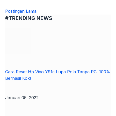
Peradaban
Pulau
Postingan Lama
Madura,
#TRENDING NEWS
Berikut
ini
Penjelasan
Singkatnya!
Cara Reset Hp Vivo Y91c Lupa Pola Tanpa PC, 100%
Berhasil Kok!
Januari 05, 2022