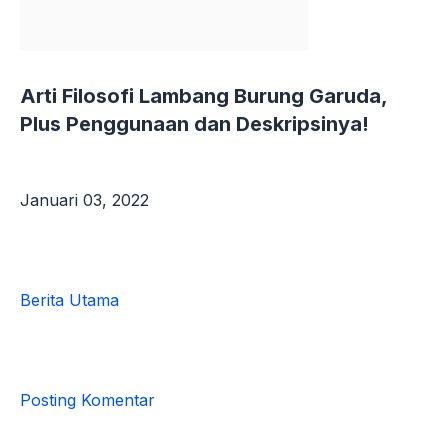
hingga
To-
Indo
Kemudian
Arti Filosofi Lambang Burung Garuda,
Menjadi
Plus Penggunaan dan Deskripsinya!
Indonesia
Januari 03, 2022
Berita Utama
Posting Komentar