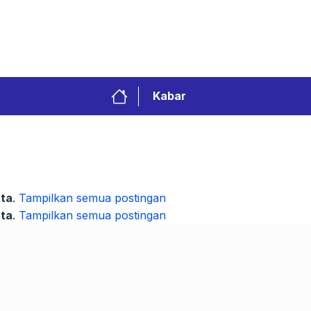
Privacy Policy
Redaksi
Kontak
Pedoman 
Kabar
ata
.
Tampilkan semua postingan
ata
.
Tampilkan semua postingan