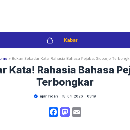
Privacy Policy
Redaksi
Kontak
Pedoman 
Kabar
ome
»
Bukan Sekadar Kata! Rahasia Bahasa Pejabat Sidoarjo Terbongk
r Kata! Rahasia Bahasa Pej
Terbongkar
Fajar Indah
18-04-2026 - 08.19
Facebook
Mastodon
Email