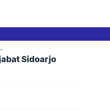
Media Siber
Disclaimer
Tentang kami
ar
abat Sidoarjo