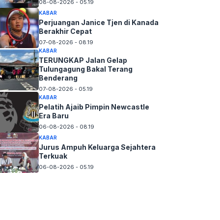
08-08-2026 - 05.19
KABAR
Perjuangan Janice Tjen di Kanada
Berakhir Cepat
07-08-2026 - 08.19
KABAR
TERUNGKAP Jalan Gelap
Tulungagung Bakal Terang
Benderang
07-08-2026 - 05.19
KABAR
Pelatih Ajaib Pimpin Newcastle
Era Baru
06-08-2026 - 08.19
KABAR
Jurus Ampuh Keluarga Sejahtera
Terkuak
06-08-2026 - 05.19