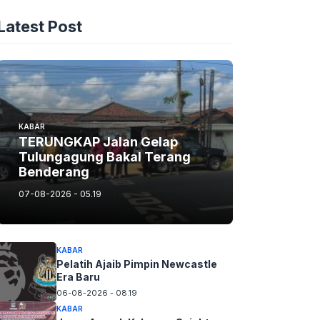
Latest Post
KABAR
TERUNGKAP Jalan Gelap
Tulungagung Bakal Terang
Benderang
07-08-2026 - 05.19
KABAR
Pelatih Ajaib Pimpin Newcastle
Era Baru
06-08-2026 - 08.19
KABAR