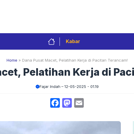
Privacy Policy
Redaksi
Kontak
Pedoman 
Kabar
Home
»
Dana Pusat Macet, Pelatihan Kerja di Pacitan Terancam!
et, Pelatihan Kerja di Pa
Fajar Indah
12-05-2025 - 01.19
Facebook
Mastodon
Email