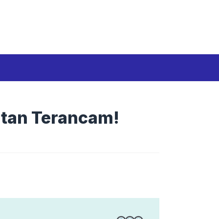
Media Siber
Disclaimer
Tentang kami
citan Terancam!