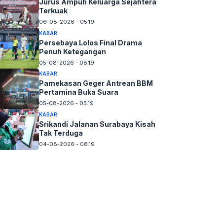
Jurus Ampuh Keluarga Sejahtera
Terkuak
06-08-2026 - 05.19
KABAR
Persebaya Lolos Final Drama
Penuh Ketegangan
05-08-2026 - 08.19
KABAR
Pamekasan Geger Antrean BBM
Pertamina Buka Suara
05-08-2026 - 05.19
KABAR
Srikandi Jalanan Surabaya Kisah
Tak Terduga
04-08-2026 - 08.19