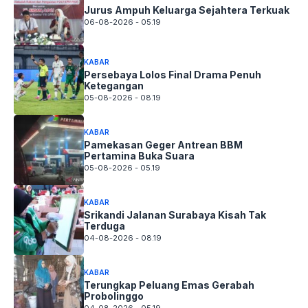
Jurus Ampuh Keluarga Sejahtera Terkuak
06-08-2026 - 05.19
KABAR
Persebaya Lolos Final Drama Penuh
Ketegangan
05-08-2026 - 08.19
KABAR
Pamekasan Geger Antrean BBM
Pertamina Buka Suara
05-08-2026 - 05.19
KABAR
Srikandi Jalanan Surabaya Kisah Tak
Terduga
04-08-2026 - 08.19
KABAR
Terungkap Peluang Emas Gerabah
Probolinggo
04-08-2026 - 05.19