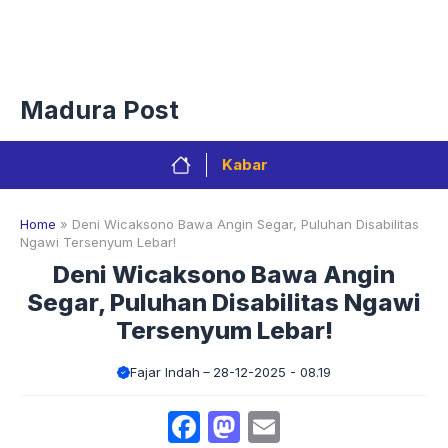
Langsung
Menu
ke
isi
Privacy Policy
Redaksi
Kontak
Pedoman Media Sibe
Madura Post
Kabar
Home
»
Deni Wicaksono Bawa Angin Segar, Puluhan Disabilitas
Ngawi Tersenyum Lebar!
Deni Wicaksono Bawa Angin
Segar, Puluhan Disabilitas Ngawi
Tersenyum Lebar!
Fajar Indah
28-12-2025 - 08.19
Facebook
Mastodon
Email