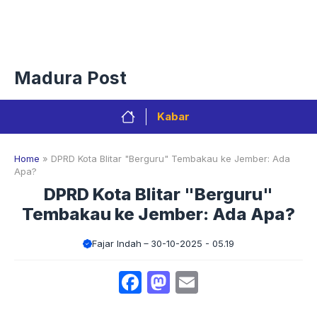
Langsung
Menu
ke
isi
Privacy Policy
Redaksi
Kontak
Pedoman Media Sibe
Madura Post
Kabar
Home
»
DPRD Kota Blitar "Berguru" Tembakau ke Jember: Ada
Apa?
DPRD Kota Blitar "Berguru"
Tembakau ke Jember: Ada Apa?
Fajar Indah
30-10-2025 - 05.19
Facebook
Mastodon
Email