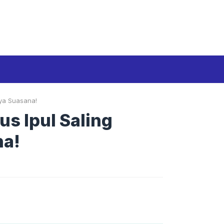
Media Siber
Disclaimer
Tentang kami
ya Suasana!
s Ipul Saling
na!