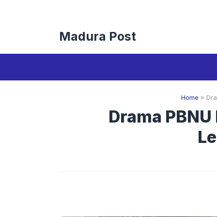
Langsung
ke
isi
Madura Post
Home
»
Dra
Drama PBNU B
Le