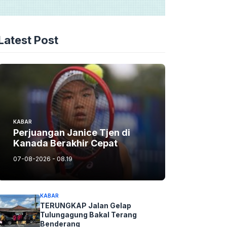
Latest Post
KABAR
Perjuangan Janice Tjen di
Kanada Berakhir Cepat
07-08-2026 - 08.19
KABAR
TERUNGKAP Jalan Gelap
Tulungagung Bakal Terang
Benderang