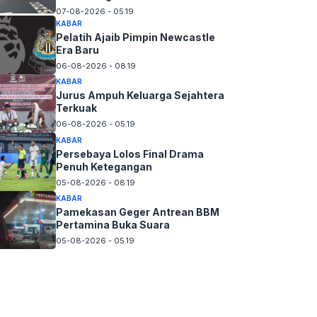
07-08-2026 - 05.19
KABAR
Pelatih Ajaib Pimpin Newcastle
Era Baru
06-08-2026 - 08.19
KABAR
Jurus Ampuh Keluarga Sejahtera
Terkuak
06-08-2026 - 05.19
KABAR
Persebaya Lolos Final Drama
Penuh Ketegangan
05-08-2026 - 08.19
KABAR
Pamekasan Geger Antrean BBM
Pertamina Buka Suara
05-08-2026 - 05.19