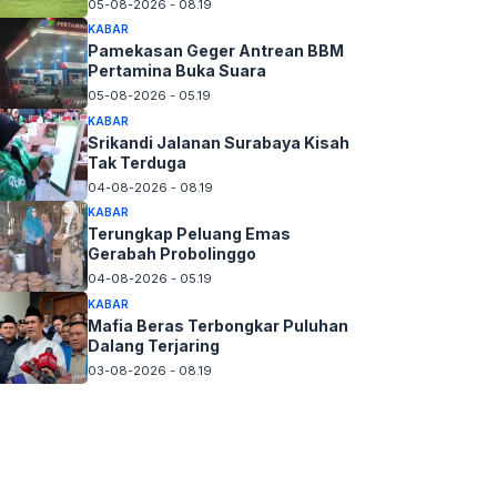
05-08-2026 - 08.19
KABAR
Pamekasan Geger Antrean BBM
Pertamina Buka Suara
05-08-2026 - 05.19
KABAR
Srikandi Jalanan Surabaya Kisah
Tak Terduga
04-08-2026 - 08.19
KABAR
Terungkap Peluang Emas
Gerabah Probolinggo
04-08-2026 - 05.19
KABAR
Mafia Beras Terbongkar Puluhan
Dalang Terjaring
03-08-2026 - 08.19