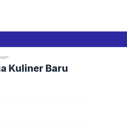
Media Siber
Disclaimer
Tentang kami
agih!
a Kuliner Baru