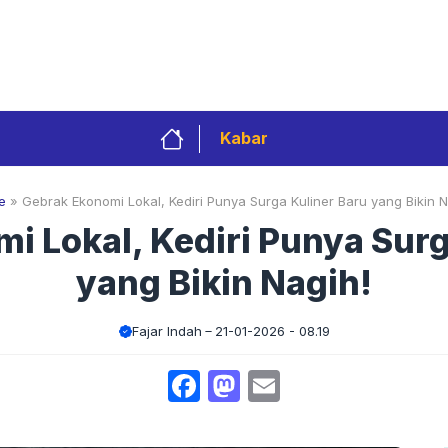
Privacy Policy
Redaksi
Kontak
Pedoman 
Kabar
e
»
Gebrak Ekonomi Lokal, Kediri Punya Surga Kuliner Baru yang Bikin N
i Lokal, Kediri Punya Surg
yang Bikin Nagih!
Fajar Indah
21-01-2026 - 08.19
Facebook
Mastodon
Email