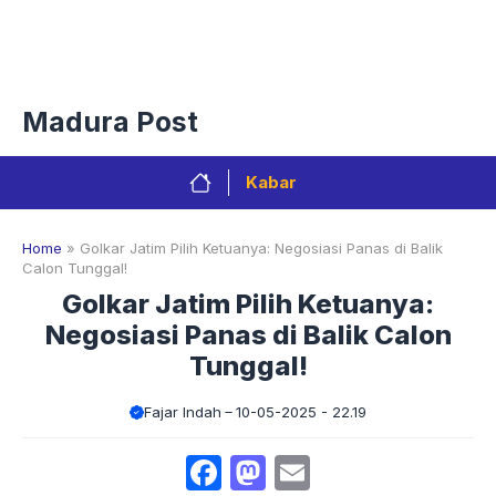
Langsung
Menu
ke
isi
Privacy Policy
Redaksi
Kontak
Pedoman Media Sibe
Madura Post
Kabar
Home
»
Golkar Jatim Pilih Ketuanya: Negosiasi Panas di Balik
Calon Tunggal!
Golkar Jatim Pilih Ketuanya:
Negosiasi Panas di Balik Calon
Tunggal!
Fajar Indah
10-05-2025 - 22.19
Facebook
Mastodon
Email