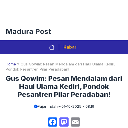
Langsung
Menu
ke
isi
Privacy Policy
Redaksi
Kontak
Pedoman Media Sibe
Madura Post
Kabar
Home
»
Gus Qowim: Pesan Mendalam dari Haul Ulama Kediri,
Pondok Pesantren Pilar Peradaban!
Gus Qowim: Pesan Mendalam dari
Haul Ulama Kediri, Pondok
Pesantren Pilar Peradaban!
Fajar Indah
01-10-2025 - 08.19
Facebook
Mastodon
Email