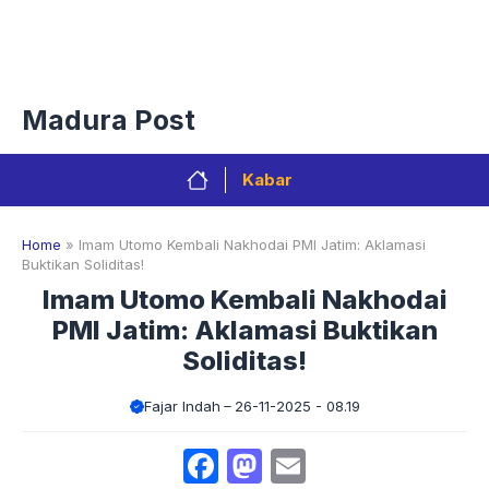
Langsung
Menu
ke
isi
Privacy Policy
Redaksi
Kontak
Pedoman Media Sibe
Madura Post
Kabar
Home
»
Imam Utomo Kembali Nakhodai PMI Jatim: Aklamasi
Buktikan Soliditas!
Imam Utomo Kembali Nakhodai
PMI Jatim: Aklamasi Buktikan
Soliditas!
Fajar Indah
26-11-2025 - 08.19
Facebook
Mastodon
Email