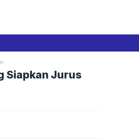
Media Siber
Disclaimer
Tentang kami
h!
g Siapkan Jurus