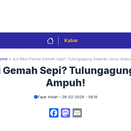
Privacy Policy
Redaksi
Kontak
Pedoman 
Kabar
ome
»
JLS Bikin Pantai Gemah Sepi? Tulungagung Siapkan Jurus Ampu
ai Gemah Sepi? Tulungagun
Ampuh!
Fajar Indah
28-02-2026 - 08.19
Facebook
Mastodon
Email