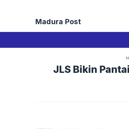
Langsung
ke
isi
Madura Post
H
JLS Bikin Pant