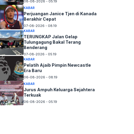
08-08-2026 - 05.19
KABAR
Perjuangan Janice Tjen di Kanada
Berakhir Cepat
07-08-2026 - 08.19
KABAR
TERUNGKAP Jalan Gelap
Tulungagung Bakal Terang
Benderang
07-08-2026 - 05.19
KABAR
Pelatih Ajaib Pimpin Newcastle
Era Baru
06-08-2026 - 08.19
KABAR
Jurus Ampuh Keluarga Sejahtera
Terkuak
06-08-2026 - 05.19