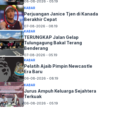
08-08-2026 - 05.19
KABAR
Perjuangan Janice Tjen di Kanada
Berakhir Cepat
07-08-2026 - 08.19
KABAR
TERUNGKAP Jalan Gelap
Tulungagung Bakal Terang
Benderang
07-08-2026 - 05.19
KABAR
Pelatih Ajaib Pimpin Newcastle
Era Baru
06-08-2026 - 08.19
KABAR
Jurus Ampuh Keluarga Sejahtera
Terkuak
06-08-2026 - 05.19