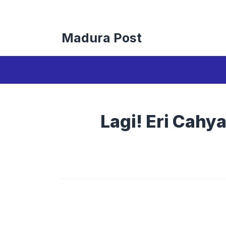
Langsung
ke
isi
Madura Post
Lagi! Eri Cahy