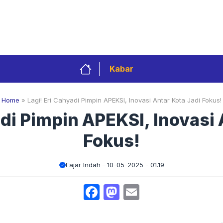
Privacy Policy
Redaksi
Kontak
Pedoman 
Kabar
Home
»
Lagi! Eri Cahyadi Pimpin APEKSI, Inovasi Antar Kota Jadi Fokus!
adi Pimpin APEKSI, Inovasi 
Fokus!
Fajar Indah
10-05-2025 - 01.19
Facebook
Mastodon
Email