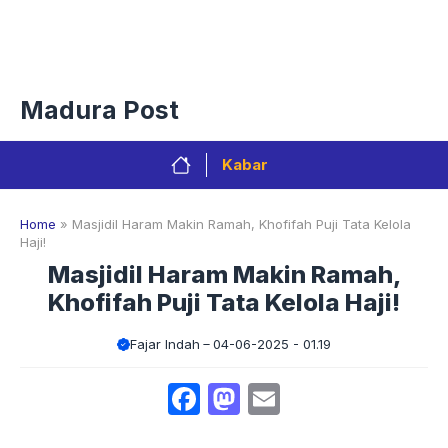
Langsung
Menu
ke
isi
Privacy Policy
Redaksi
Kontak
Pedoman Media Sibe
Madura Post
Kabar
Home
»
Masjidil Haram Makin Ramah, Khofifah Puji Tata Kelola
Haji!
Masjidil Haram Makin Ramah,
Khofifah Puji Tata Kelola Haji!
Fajar Indah
04-06-2025 - 01.19
Facebook
Mastodon
Email