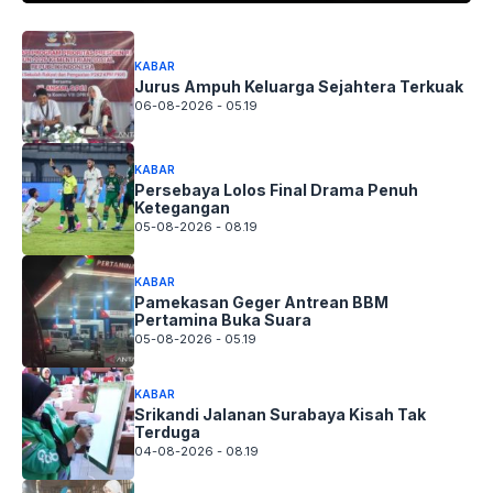
KABAR
Jurus Ampuh Keluarga Sejahtera Terkuak
06-08-2026 - 05.19
KABAR
Persebaya Lolos Final Drama Penuh
Ketegangan
05-08-2026 - 08.19
KABAR
Pamekasan Geger Antrean BBM
Pertamina Buka Suara
05-08-2026 - 05.19
KABAR
Srikandi Jalanan Surabaya Kisah Tak
Terduga
04-08-2026 - 08.19