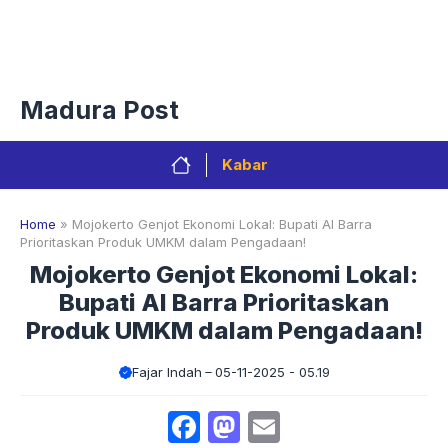
Langsung
Menu
ke
isi
Privacy Policy
Redaksi
Kontak
Pedoman Media Sibe
Madura Post
Kabar
Home
»
Mojokerto Genjot Ekonomi Lokal: Bupati Al Barra
Prioritaskan Produk UMKM dalam Pengadaan!
Mojokerto Genjot Ekonomi Lokal:
Bupati Al Barra Prioritaskan
Produk UMKM dalam Pengadaan!
Fajar Indah
05-11-2025 - 05.19
Facebook
Mastodon
Email