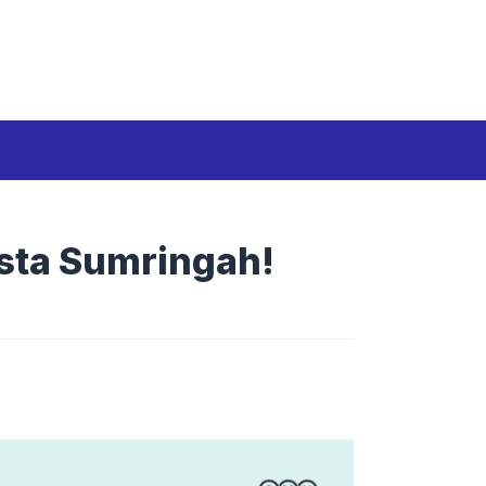
Media Siber
Disclaimer
Tentang kami
asta Sumringah!