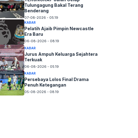
Tulungagung Bakal Terang
Benderang
07-08-2026 - 05.19
KABAR
Pelatih Ajaib Pimpin Newcastle
Era Baru
06-08-2026 - 08.19
KABAR
Jurus Ampuh Keluarga Sejahtera
Terkuak
06-08-2026 - 05.19
KABAR
Persebaya Lolos Final Drama
Penuh Ketegangan
05-08-2026 - 08.19