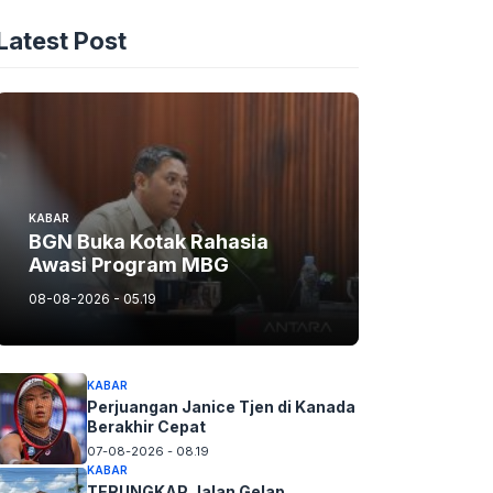
Latest Post
KABAR
BGN Buka Kotak Rahasia
Awasi Program MBG
08-08-2026 - 05.19
KABAR
Perjuangan Janice Tjen di Kanada
Berakhir Cepat
07-08-2026 - 08.19
KABAR
TERUNGKAP Jalan Gelap