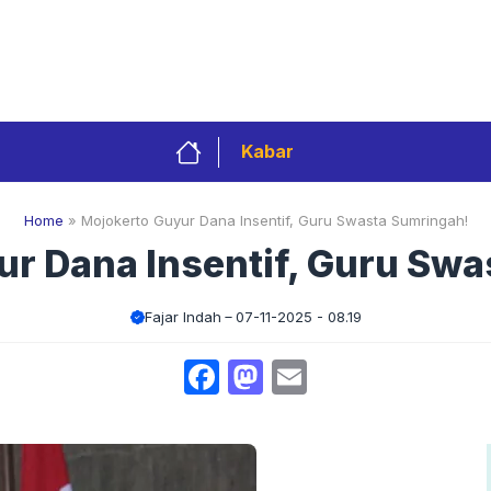
Privacy Policy
Redaksi
Kontak
Pedoman 
Kabar
Home
»
Mojokerto Guyur Dana Insentif, Guru Swasta Sumringah!
r Dana Insentif, Guru Sw
Fajar Indah
07-11-2025 - 08.19
Facebook
Mastodon
Email