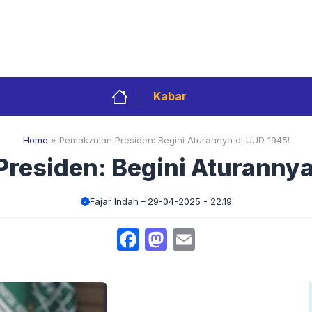
Privacy Policy
Redaksi
Kontak
Pedoman 
Kabar
Home
»
Pemakzulan Presiden: Begini Aturannya di UUD 1945!
residen: Begini Aturannya
Fajar Indah
29-04-2025 - 22.19
Facebook
Mastodon
Email