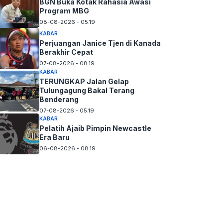
BGN Buka Kotak Rahasia Awasi
Program MBG
08-08-2026 - 05.19
KABAR
Perjuangan Janice Tjen di Kanada
Berakhir Cepat
07-08-2026 - 08.19
KABAR
TERUNGKAP Jalan Gelap
Tulungagung Bakal Terang
Benderang
07-08-2026 - 05.19
KABAR
Pelatih Ajaib Pimpin Newcastle
Era Baru
06-08-2026 - 08.19