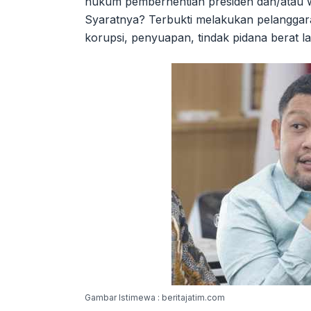
hukum pemberhentian presiden dan/atau w
Syaratnya? Terbukti melakukan pelanggar
korupsi, penyuapan, tindak pidana berat la
Gambar Istimewa : beritajatim.com