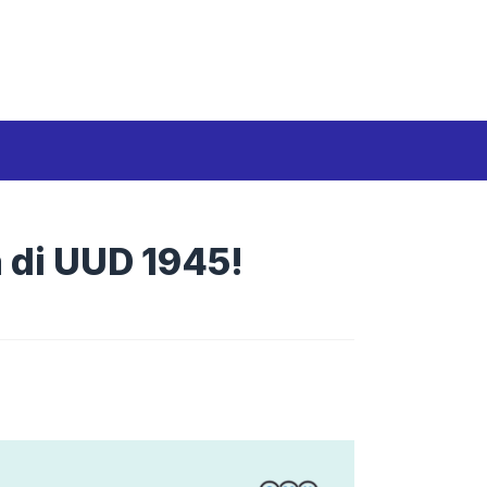
Media Siber
Disclaimer
Tentang kami
 di UUD 1945!