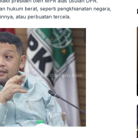
akil presiden oleh MPR atas usulan DPR.
an hukum berat, seperti pengkhianatan negara,
innya, atau perbuatan tercela.