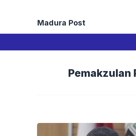
Langsung
ke
isi
Madura Post
Pemakzulan P