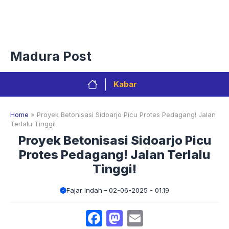
Langsung
Menu
ke
isi
Privacy Policy
Redaksi
Kontak
Pedoman Media Sibe
Madura Post
Kabar
Home
»
Proyek Betonisasi Sidoarjo Picu Protes Pedagang! Jalan
Terlalu Tinggi!
Proyek Betonisasi Sidoarjo Picu
Protes Pedagang! Jalan Terlalu
Tinggi!
Fajar Indah
02-06-2025 - 01.19
Facebook
Mastodon
Email