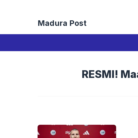
Langsung
ke
isi
Madura Post
RESMI! Maa