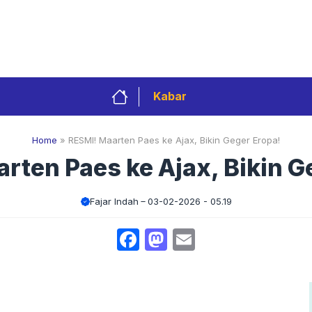
Privacy Policy
Redaksi
Kontak
Pedoman 
Kabar
Home
»
RESMI! Maarten Paes ke Ajax, Bikin Geger Eropa!
rten Paes ke Ajax, Bikin G
Fajar Indah
03-02-2026 - 05.19
Facebook
Mastodon
Email