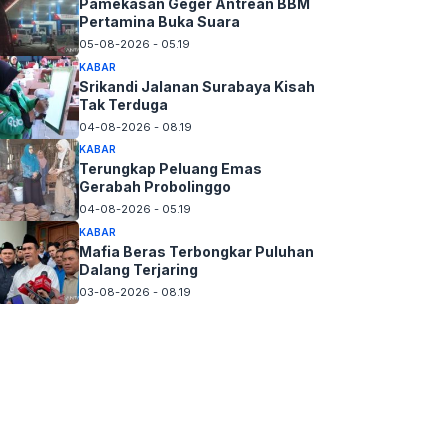
Pamekasan Geger Antrean BBM
Pertamina Buka Suara
05-08-2026 - 05.19
KABAR
Srikandi Jalanan Surabaya Kisah
Tak Terduga
04-08-2026 - 08.19
KABAR
Terungkap Peluang Emas
Gerabah Probolinggo
04-08-2026 - 05.19
KABAR
Mafia Beras Terbongkar Puluhan
Dalang Terjaring
03-08-2026 - 08.19