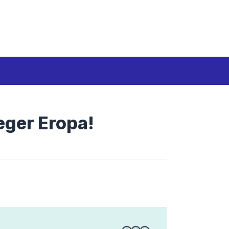
Media Siber
Disclaimer
Tentang kami
eger Eropa!