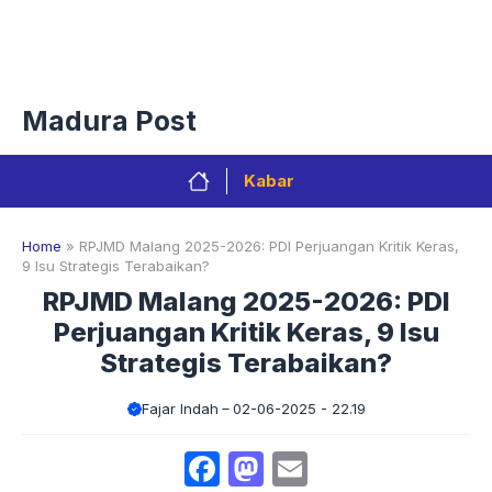
Langsung
Menu
ke
isi
Privacy Policy
Redaksi
Kontak
Pedoman Media Sibe
Madura Post
Kabar
Home
»
RPJMD Malang 2025-2026: PDI Perjuangan Kritik Keras,
9 Isu Strategis Terabaikan?
RPJMD Malang 2025-2026: PDI
Perjuangan Kritik Keras, 9 Isu
Strategis Terabaikan?
Fajar Indah
02-06-2025 - 22.19
Facebook
Mastodon
Email