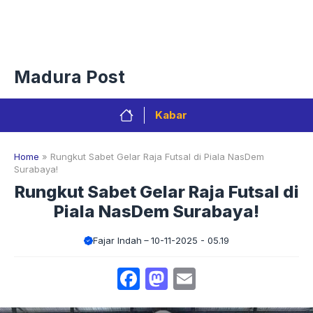
Langsung
Menu
ke
isi
Privacy Policy
Redaksi
Kontak
Pedoman Media Sibe
Madura Post
Kabar
Home
»
Rungkut Sabet Gelar Raja Futsal di Piala NasDem
Surabaya!
Rungkut Sabet Gelar Raja Futsal di
Piala NasDem Surabaya!
Fajar Indah
10-11-2025 - 05.19
Facebook
Mastodon
Email