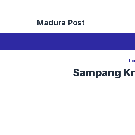
Langsung
ke
isi
Madura Post
Ho
Sampang Kri