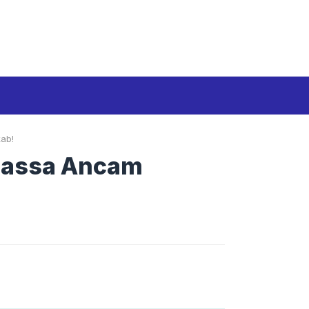
Media Siber
Disclaimer
Tentang kami
ab!
 Massa Ancam