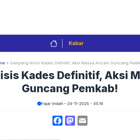
Privacy Policy
Redaksi
Kontak
Pedoman 
Kabar
me
»
Sampang Krisis Kades Definitif, Aksi Massa Ancam Guncang Pemk
sis Kades Definitif, Aksi
Guncang Pemkab!
Fajar Indah
24-11-2025 - 05.19
Facebook
Mastodon
Email