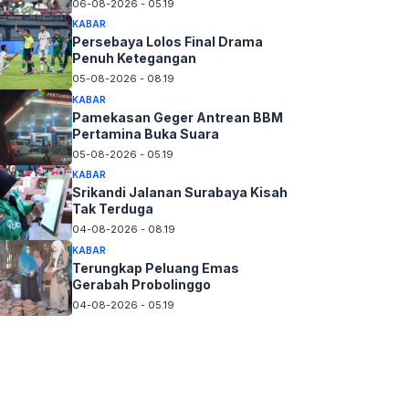
06-08-2026 - 05.19
KABAR
Persebaya Lolos Final Drama
Penuh Ketegangan
05-08-2026 - 08.19
KABAR
Pamekasan Geger Antrean BBM
Pertamina Buka Suara
05-08-2026 - 05.19
KABAR
Srikandi Jalanan Surabaya Kisah
Tak Terduga
04-08-2026 - 08.19
KABAR
Terungkap Peluang Emas
Gerabah Probolinggo
04-08-2026 - 05.19