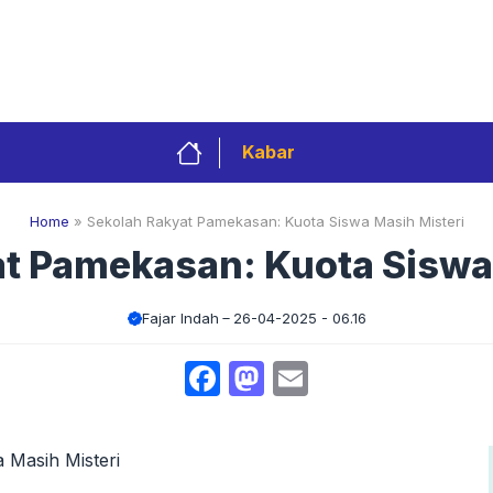
Privacy Policy
Redaksi
Kontak
Pedoman 
Kabar
Home
»
Sekolah Rakyat Pamekasan: Kuota Siswa Masih Misteri
t Pamekasan: Kuota Siswa
Fajar Indah
26-04-2025 - 06.16
Facebook
Mastodon
Email