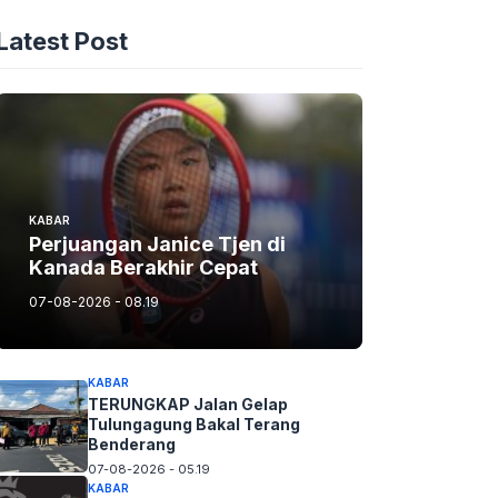
Latest Post
KABAR
Perjuangan Janice Tjen di
Kanada Berakhir Cepat
07-08-2026 - 08.19
KABAR
TERUNGKAP Jalan Gelap
Tulungagung Bakal Terang
Benderang
07-08-2026 - 05.19
KABAR