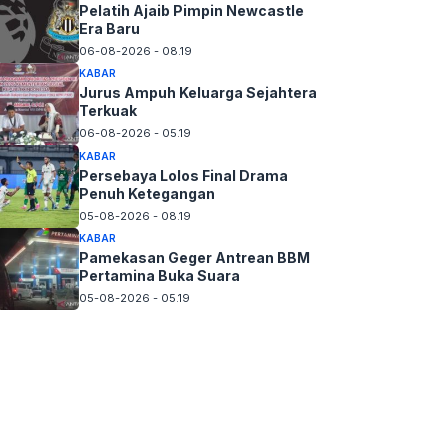
Pelatih Ajaib Pimpin Newcastle
Era Baru
06-08-2026 - 08.19
KABAR
Jurus Ampuh Keluarga Sejahtera
Terkuak
06-08-2026 - 05.19
KABAR
Persebaya Lolos Final Drama
Penuh Ketegangan
05-08-2026 - 08.19
KABAR
Pamekasan Geger Antrean BBM
Pertamina Buka Suara
05-08-2026 - 05.19