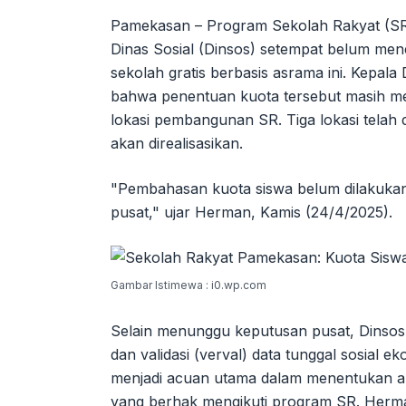
Pamekasan – Program Sekolah Rakyat (SR)
Dinas Sosial (Dinsos) setempat belum mene
sekolah gratis berbasis asrama ini. Kepa
bahwa penentuan kuota tersebut masih men
lokasi pembangunan SR. Tiga lokasi telah
akan direalisasikan.
"Pembahasan kuota siswa belum dilakuka
pusat," ujar Herman, Kamis (24/4/2025).
Gambar Istimewa : i0.wp.com
Selain menunggu keputusan pusat, Dinsos 
dan validasi (verval) data tunggal sosial
menjadi acuan utama dalam menentukan an
yang berhak mengikuti program SR. Herman