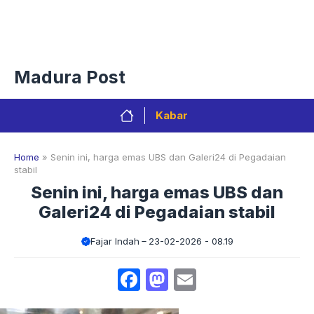
Langsung
Menu
ke
isi
Privacy Policy
Redaksi
Kontak
Pedoman Media Sibe
Madura Post
Kabar
Home
»
Senin ini, harga emas UBS dan Galeri24 di Pegadaian
stabil
Senin ini, harga emas UBS dan
Galeri24 di Pegadaian stabil
Fajar Indah
23-02-2026 - 08.19
Facebook
Mastodon
Email