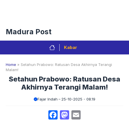
Langsung
Menu
ke
isi
Privacy Policy
Redaksi
Kontak
Pedoman Media Sibe
Madura Post
Kabar
Home
»
Setahun Prabowo: Ratusan Desa Akhirnya Terangi
Malam!
Setahun Prabowo: Ratusan Desa
Akhirnya Terangi Malam!
Fajar Indah
25-10-2025 - 08.19
Facebook
Mastodon
Email