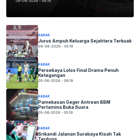
06-08-2026 - 08.19
KABAR
Jurus Ampuh Keluarga Sejahtera Terkuak
06-08-2026 - 05.19
KABAR
Persebaya Lolos Final Drama Penuh
Ketegangan
05-08-2026 - 08.19
KABAR
Pamekasan Geger Antrean BBM
Pertamina Buka Suara
05-08-2026 - 05.19
KABAR
Srikandi Jalanan Surabaya Kisah Tak
Terduga