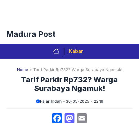
Langsung
Menu
ke
isi
Privacy Policy
Redaksi
Kontak
Pedoman Media Sibe
Madura Post
Kabar
Home
»
Tarif Parkir Rp732? Warga Surabaya Ngamuk!
Tarif Parkir Rp732? Warga
Surabaya Ngamuk!
Fajar Indah
30-05-2025 - 22.19
Facebook
Mastodon
Email