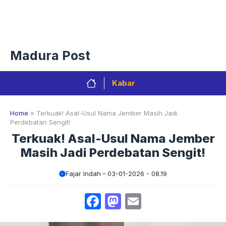
Langsung
Menu
ke
isi
Privacy Policy
Redaksi
Kontak
Pedoman Media Sibe
Madura Post
Kabar
Home
»
Terkuak! Asal-Usul Nama Jember Masih Jadi
Perdebatan Sengit!
Terkuak! Asal-Usul Nama Jember
Masih Jadi Perdebatan Sengit!
Fajar Indah
03-01-2026 - 08.19
Facebook
Mastodon
Email