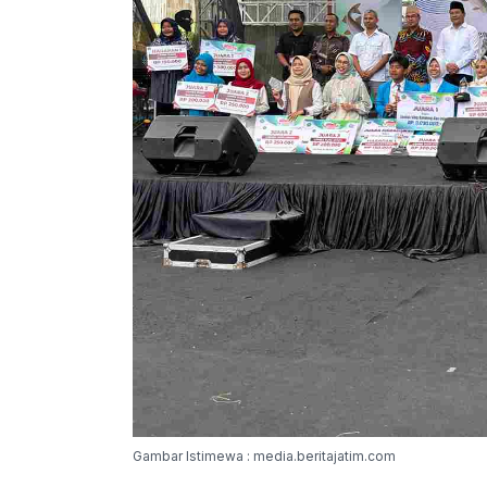
Gambar Istimewa : media.beritajatim.com