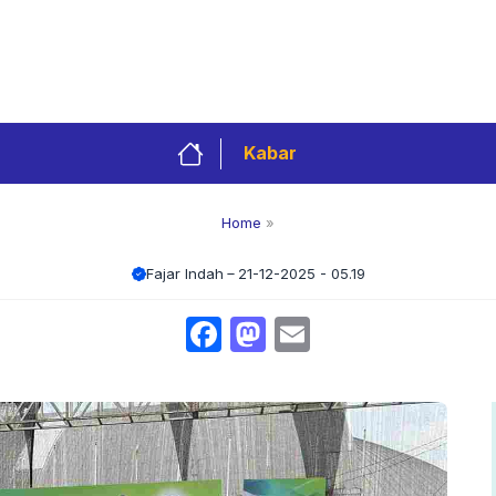
Privacy Policy
Redaksi
Kontak
Pedoman 
Kabar
Home
»
Fajar Indah
21-12-2025 - 05.19
Facebook
Mastodon
Email