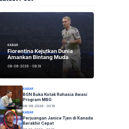
KABAR
Fiorentina Kejutkan Dunia
Amankan Bintang Muda
08-08-2026 - 08.19
KABAR
BGN Buka Kotak Rahasia Awasi
Program MBG
08-08-2026 - 05.19
KABAR
Perjuangan Janice Tjen di Kanada
Berakhir Cepat