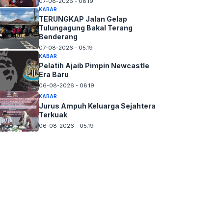
07-08-2026 - 08.19
KABAR
TERUNGKAP Jalan Gelap
Tulungagung Bakal Terang
Benderang
07-08-2026 - 05.19
KABAR
Pelatih Ajaib Pimpin Newcastle
Era Baru
06-08-2026 - 08.19
KABAR
Jurus Ampuh Keluarga Sejahtera
Terkuak
06-08-2026 - 05.19