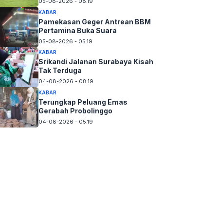
05-08-2026 - 08.19
KABAR
Pamekasan Geger Antrean BBM
Pertamina Buka Suara
05-08-2026 - 05.19
KABAR
Srikandi Jalanan Surabaya Kisah
Tak Terduga
04-08-2026 - 08.19
KABAR
Terungkap Peluang Emas
Gerabah Probolinggo
04-08-2026 - 05.19