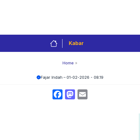
Privacy Policy
Redaksi
Kontak
Pedoman 
Kabar
Home
»
Fajar Indah
01-02-2026 - 08.19
Facebook
Mastodon
Email