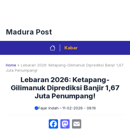
Langsung
Menu
ke
isi
Privacy Policy
Redaksi
Kontak
Pedoman Media Sibe
Madura Post
Kabar
Home
»
Lebaran 2026: Ketapang-Gilimanuk Diprediksi Banjir 1,67
Juta Penumpang!
Lebaran 2026: Ketapang-
Gilimanuk Diprediksi Banjir 1,67
Juta Penumpang!
Fajar Indah
11-02-2026 - 08.19
Facebook
Mastodon
Email