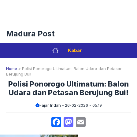
Langsung
Menu
ke
isi
Privacy Policy
Redaksi
Kontak
Pedoman Media Sibe
Madura Post
Kabar
Home
»
Polisi Ponorogo Ultimatum: Balon Udara dan Petasan
Berujung Bui!
Polisi Ponorogo Ultimatum: Balon
Udara dan Petasan Berujung Bui!
Fajar Indah
26-02-2026 - 05.19
Facebook
Mastodon
Email