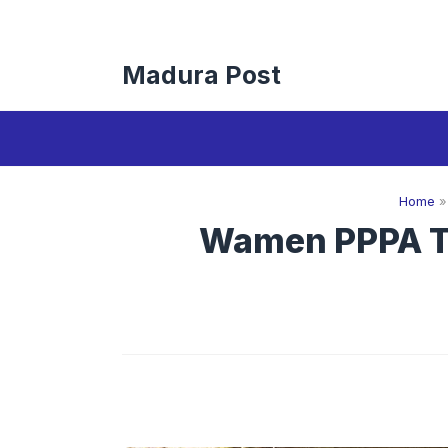
Langsung
ke
isi
Madura Post
Home
Wamen PPPA Te