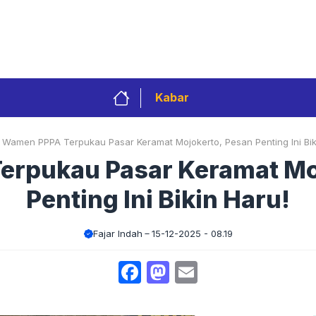
Privacy Policy
Redaksi
Kontak
Pedoman 
Kabar
»
Wamen PPPA Terpukau Pasar Keramat Mojokerto, Pesan Penting Ini Bik
rpukau Pasar Keramat Mo
Penting Ini Bikin Haru!
Fajar Indah
15-12-2025 - 08.19
Facebook
Mastodon
Email