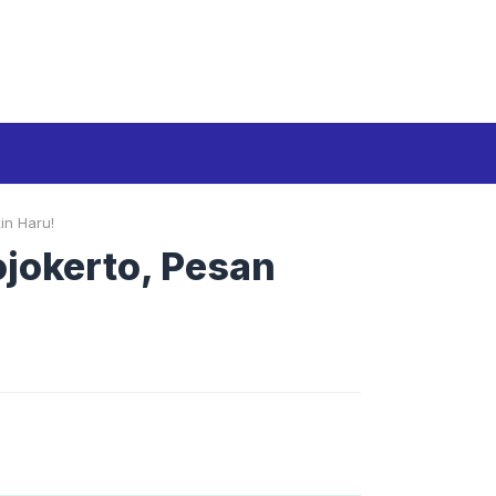
Media Siber
Disclaimer
Tentang kami
in Haru!
jokerto, Pesan