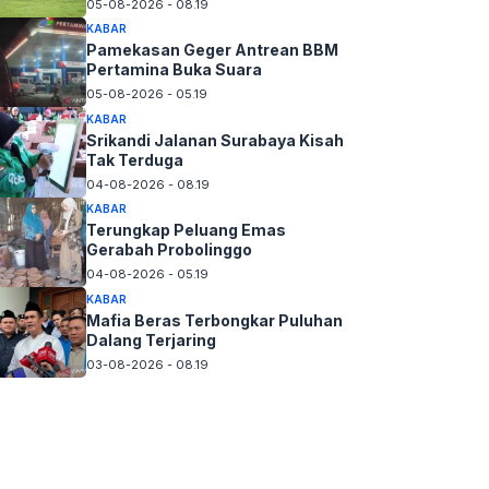
05-08-2026 - 08.19
KABAR
Pamekasan Geger Antrean BBM
Pertamina Buka Suara
05-08-2026 - 05.19
KABAR
Srikandi Jalanan Surabaya Kisah
Tak Terduga
04-08-2026 - 08.19
KABAR
Terungkap Peluang Emas
Gerabah Probolinggo
04-08-2026 - 05.19
KABAR
Mafia Beras Terbongkar Puluhan
Dalang Terjaring
03-08-2026 - 08.19