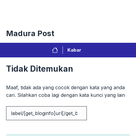
Langsung
Menu
ke
isi
Privacy Policy
Redaksi
Kontak
Pedoman Media Sibe
Madura Post
Kabar
Tidak Ditemukan
Maaf, tidak ada yang cocok dengan kata yang anda
cari. Silahkan coba lagi dengan kata kunci yang lain
Cari
untuk: