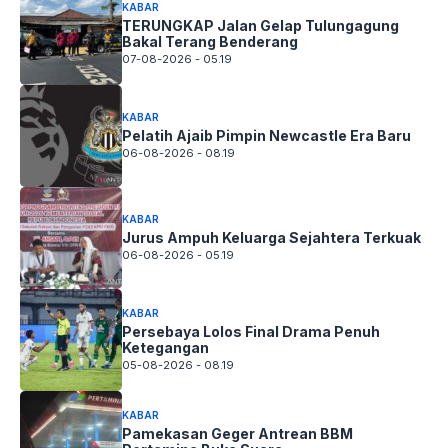
KABAR
TERUNGKAP Jalan Gelap Tulungagung
Bakal Terang Benderang
07-08-2026 - 05.19
KABAR
Pelatih Ajaib Pimpin Newcastle Era Baru
06-08-2026 - 08.19
KABAR
Jurus Ampuh Keluarga Sejahtera Terkuak
06-08-2026 - 05.19
KABAR
Persebaya Lolos Final Drama Penuh
Ketegangan
05-08-2026 - 08.19
KABAR
Pamekasan Geger Antrean BBM