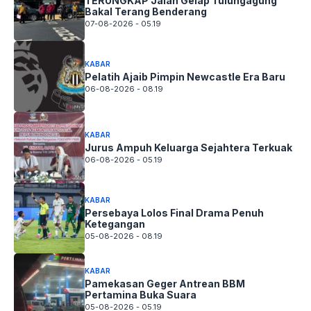
TERUNGKAP Jalan Gelap Tulungagung
Bakal Terang Benderang
07-08-2026 - 05.19
KABAR
Pelatih Ajaib Pimpin Newcastle Era Baru
06-08-2026 - 08.19
KABAR
Jurus Ampuh Keluarga Sejahtera Terkuak
06-08-2026 - 05.19
KABAR
Persebaya Lolos Final Drama Penuh
Ketegangan
05-08-2026 - 08.19
KABAR
Pamekasan Geger Antrean BBM
Pertamina Buka Suara
05-08-2026 - 05.19