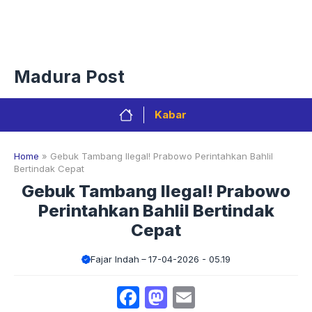
Langsung
Menu
ke
isi
Privacy Policy
Redaksi
Kontak
Pedoman Media Sibe
Madura Post
Kabar
Home
»
Gebuk Tambang Ilegal! Prabowo Perintahkan Bahlil
Bertindak Cepat
Gebuk Tambang Ilegal! Prabowo
Perintahkan Bahlil Bertindak
Cepat
Fajar Indah
17-04-2026 - 05.19
Facebook
Mastodon
Email