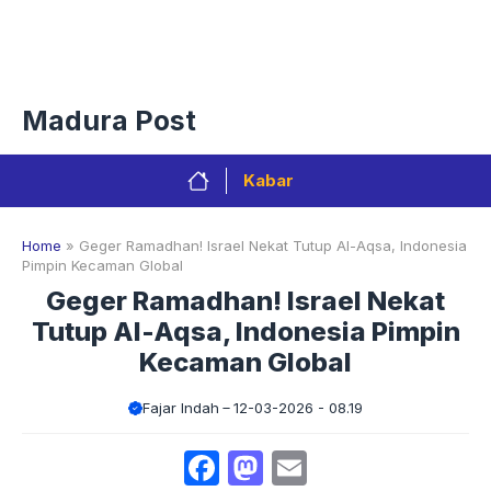
Langsung
Menu
ke
isi
Privacy Policy
Redaksi
Kontak
Pedoman Media Sibe
Madura Post
Kabar
Home
»
Geger Ramadhan! Israel Nekat Tutup Al-Aqsa, Indonesia
Pimpin Kecaman Global
Geger Ramadhan! Israel Nekat
Tutup Al-Aqsa, Indonesia Pimpin
Kecaman Global
Fajar Indah
12-03-2026 - 08.19
Facebook
Mastodon
Email