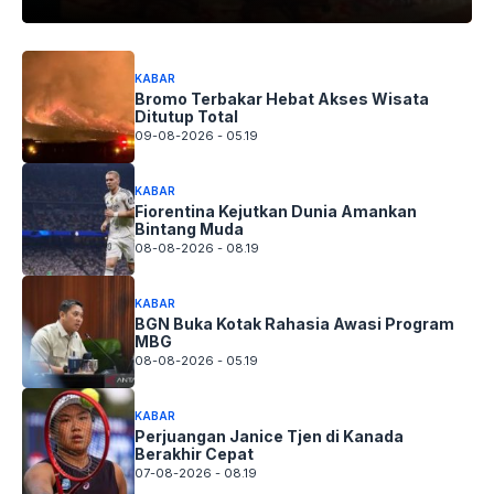
KABAR
Bromo Terbakar Hebat Akses Wisata
Ditutup Total
09-08-2026 - 05.19
KABAR
Fiorentina Kejutkan Dunia Amankan
Bintang Muda
08-08-2026 - 08.19
KABAR
BGN Buka Kotak Rahasia Awasi Program
MBG
08-08-2026 - 05.19
KABAR
Perjuangan Janice Tjen di Kanada
Berakhir Cepat
07-08-2026 - 08.19