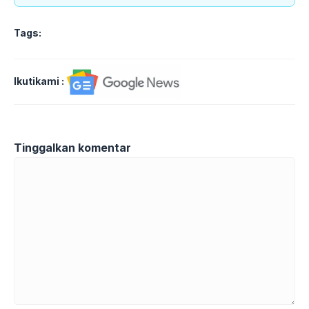
Tags:
Ikutikami :
Tinggalkan komentar
Komentar