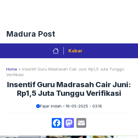
Langsung
Menu
ke
isi
Privacy Policy
Redaksi
Kontak
Pedoman Media Sibe
Madura Post
Kabar
Home
»
Insentif Guru Madrasah Cair Juni: Rp1,5 Juta Tunggu
Verifikasi
Insentif Guru Madrasah Cair Juni:
Rp1,5 Juta Tunggu Verifikasi
Fajar Indah
16-05-2025 - 03.16
Facebook
Mastodon
Email