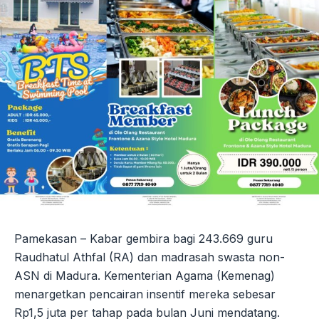
Pamekasan – Kabar gembira bagi 243.669 guru
Raudhatul Athfal (RA) dan madrasah swasta non-
ASN di Madura. Kementerian Agama (Kemenag)
menargetkan pencairan insentif mereka sebesar
Rp1,5 juta per tahap pada bulan Juni mendatang.