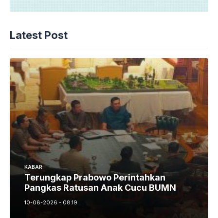
Latest Post
KABAR
Terungkap Prabowo Perintahkan
Pangkas Ratusan Anak Cucu BUMN
10-08-2026 - 08.19