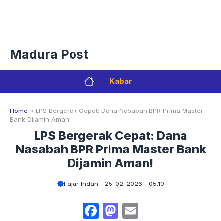
Langsung
Menu
ke
isi
Privacy Policy
Redaksi
Kontak
Pedoman Media Sibe
Madura Post
Kabar
Home
»
LPS Bergerak Cepat: Dana Nasabah BPR Prima Master
Bank Dijamin Aman!
LPS Bergerak Cepat: Dana
Nasabah BPR Prima Master Bank
Dijamin Aman!
Fajar Indah
25-02-2026 - 05.19
Facebook
Mastodon
Email