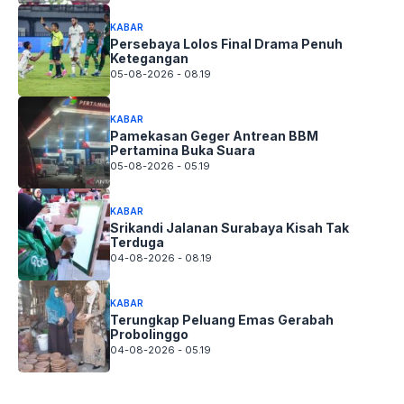
KABAR
Persebaya Lolos Final Drama Penuh
Ketegangan
05-08-2026 - 08.19
KABAR
Pamekasan Geger Antrean BBM
Pertamina Buka Suara
05-08-2026 - 05.19
KABAR
Srikandi Jalanan Surabaya Kisah Tak
Terduga
04-08-2026 - 08.19
KABAR
Terungkap Peluang Emas Gerabah
Probolinggo
04-08-2026 - 05.19