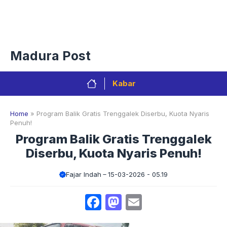
Langsung
Menu
ke
isi
Privacy Policy
Redaksi
Kontak
Pedoman Media Sibe
Madura Post
Kabar
Home
»
Program Balik Gratis Trenggalek Diserbu, Kuota Nyaris
Penuh!
Program Balik Gratis Trenggalek
Diserbu, Kuota Nyaris Penuh!
Fajar Indah
15-03-2026 - 05.19
Facebook
Mastodon
Email