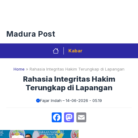
Langsung
Menu
ke
isi
Privacy Policy
Redaksi
Kontak
Pedoman Media Sibe
Madura Post
Kabar
Home
»
Rahasia Integritas Hakim Terungkap di Lapangan
Rahasia Integritas Hakim
Terungkap di Lapangan
Fajar Indah
14-06-2026 - 05.19
Facebook
Mastodon
Email