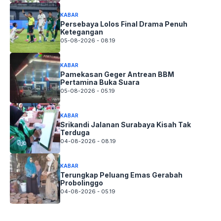
KABAR
Persebaya Lolos Final Drama Penuh
Ketegangan
05-08-2026 - 08.19
KABAR
Pamekasan Geger Antrean BBM
Pertamina Buka Suara
05-08-2026 - 05.19
KABAR
Srikandi Jalanan Surabaya Kisah Tak
Terduga
04-08-2026 - 08.19
KABAR
Terungkap Peluang Emas Gerabah
Probolinggo
04-08-2026 - 05.19