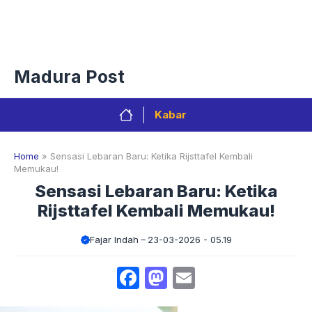
Langsung
Menu
ke
isi
Privacy Policy
Redaksi
Kontak
Pedoman Media Sibe
Madura Post
Kabar
Home
»
Sensasi Lebaran Baru: Ketika Rijsttafel Kembali
Memukau!
Sensasi Lebaran Baru: Ketika
Rijsttafel Kembali Memukau!
Fajar Indah
23-03-2026 - 05.19
Facebook
Mastodon
Email