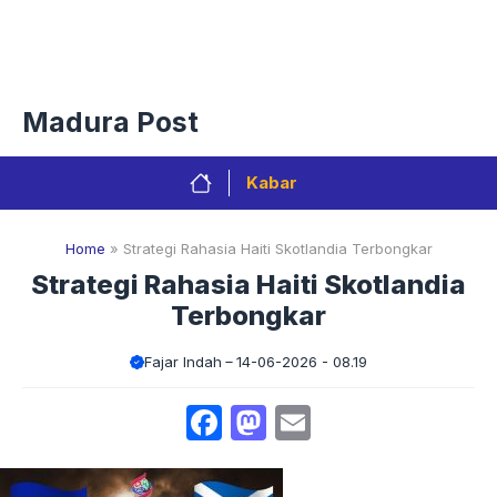
Langsung
Menu
ke
isi
Privacy Policy
Redaksi
Kontak
Pedoman Media Sibe
Madura Post
Kabar
Home
»
Strategi Rahasia Haiti Skotlandia Terbongkar
Strategi Rahasia Haiti Skotlandia
Terbongkar
Fajar Indah
14-06-2026 - 08.19
Facebook
Mastodon
Email