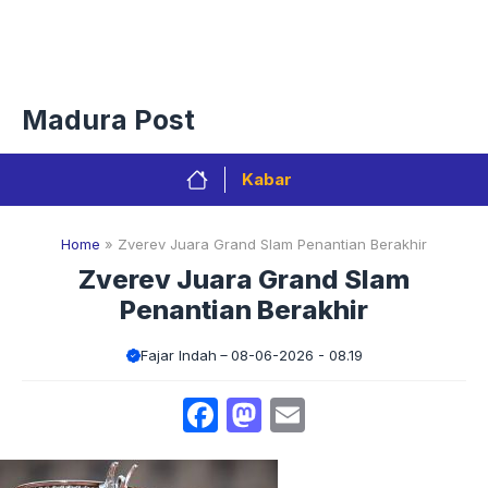
Langsung
Menu
ke
isi
Privacy Policy
Redaksi
Kontak
Pedoman Media Sibe
Madura Post
Kabar
Home
»
Zverev Juara Grand Slam Penantian Berakhir
Zverev Juara Grand Slam
Penantian Berakhir
Fajar Indah
08-06-2026 - 08.19
Facebook
Mastodon
Email