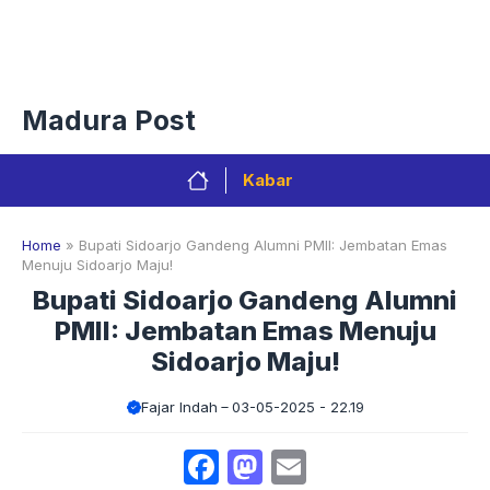
Langsung
Menu
ke
isi
Privacy Policy
Redaksi
Kontak
Pedoman Media Sibe
Madura Post
Kabar
Home
»
Bupati Sidoarjo Gandeng Alumni PMII: Jembatan Emas
Menuju Sidoarjo Maju!
Bupati Sidoarjo Gandeng Alumni
PMII: Jembatan Emas Menuju
Sidoarjo Maju!
Fajar Indah
03-05-2025 - 22.19
Facebook
Mastodon
Email