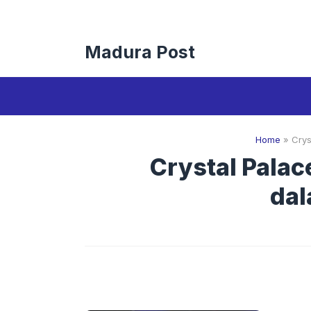
Langsung
ke
isi
Madura Post
Home
»
Crys
Crystal Pala
dal