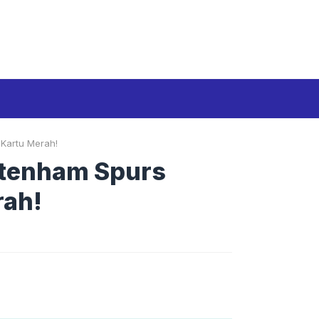
Media Siber
Disclaimer
Tentang kami
Kartu Merah!
ttenham Spurs
rah!