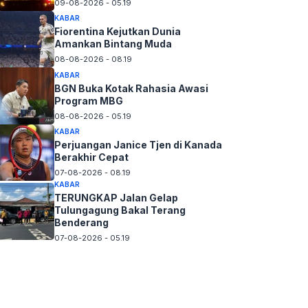
09-08-2026 - 05.19
KABAR
Fiorentina Kejutkan Dunia
Amankan Bintang Muda
08-08-2026 - 08.19
KABAR
BGN Buka Kotak Rahasia Awasi
Program MBG
08-08-2026 - 05.19
KABAR
Perjuangan Janice Tjen di Kanada
Berakhir Cepat
07-08-2026 - 08.19
KABAR
TERUNGKAP Jalan Gelap
Tulungagung Bakal Terang
Benderang
07-08-2026 - 05.19